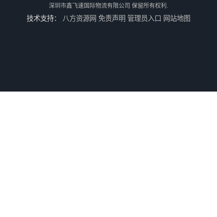
深圳市鑫飞速国际物流有限公司
保留所有权利.
技术支持：
八方资源网
免责声明
管理员入口
网站地图
河南鹤壁美森快船美国FBA专线海运国际物流双清包税
河南安阳欧美日加FBA空海运入仓DHL快递代理当日提取
河南平顶山集运物流国际快递转运美国亚马逊加拿大日本英国德国法国
河南平顶山国际物流新马泰日韩菲律宾老挝缅甸印尼柬埔寨双清包税