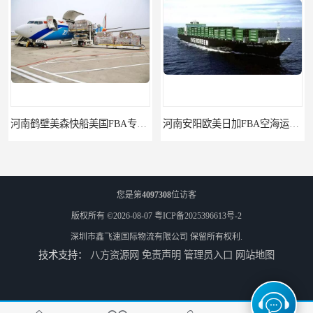
河南鹤壁美森快船美国FBA专线海运国际物流双清包税
河南安阳欧美日加FBA空海运入仓DHL快递代理当日提取
您是第
4097308
位访客
版权所有 ©2026-08-07
粤ICP备2025396613号-2
深圳市鑫飞速国际物流有限公司
保留所有权利.
技术支持：
八方资源网
免责声明
管理员入口
网站地图
河南平顶山集运物流国际快递转运美国亚马逊加拿大日本英国德国法国
河南平顶山国际物流新马泰日韩菲律宾老挝缅甸印尼柬埔寨双清包税