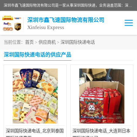
深圳市鑫飞速国际物流有限公司是一家从事深圳国际快递，业务涵盖范围：深圳DHL国际快递、深圳国际快递公司、深圳国际物流公司、深圳国际快递、深圳DHL国际快递电话可拨打全国服务热线：15019287411。欢迎各位亲来人来电到我司洽谈合作。
深圳市鑫飞速国际物流有限公司
Xinfeisu Express
当前位置：
首页
>
供应商机
>
深圳国际快递电话
联邦快递
中欧铁路
深圳国际快递电话的供应产品
俄罗斯快递
巴西快递
深圳DHL国际快递
伊朗快递
UPS国际快递
深圳国际快递公司
深圳国际物流公司
深圳国际快递电话
DHL国际快递电话
深圳国际快递
深圳国际快递电话_北京到泰国
深圳国际快递电话_大连到日本