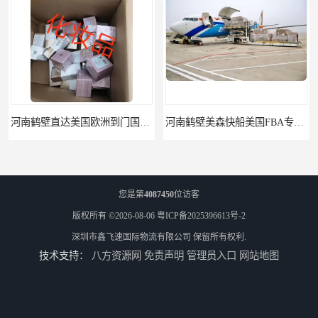
河南鹤壁直达美国欧洲到门国际快递药品口罩洗手液消毒水防护衣
河南鹤壁美森快船美国FBA专线海运国际物流双清包税
您是第
4087450
位访客
版权所有 ©2026-08-06
粤ICP备2025396613号-2
深圳市鑫飞速国际物流有限公司
保留所有权利.
技术支持：
八方资源网
免责声明
管理员入口
网站地图
河南安阳欧美日加FBA空海运入仓DHL快递代理当日提取
河南平顶山集运物流国际快递转运美国亚马逊加拿大日本英国德国法国