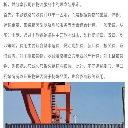
析，并分享我司在物流服务中的理念与承诺。
新能源电池出口物流
首先，中欧铁路的收费并非单一固定，而是根据货物的重量、体积、
运输距离、集装箱类型以及附加服务等因素综合计算。一般来说，从
阳江出发，通过中欧铁路运往主要欧洲城市，如杜伊斯堡、汉堡、华
沙等地，费用主要包含基本运费、燃油附加费、装卸费、报关费、仓
储费等。对于拼箱货物，收费通常按立方米或公斤计算；对于整箱货
物，则根据20尺或40尺集装箱标准报价。此外，不同运输季节、港口
拥堵情况以及货物是否属于特殊品类，也会影响较终费用。