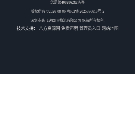
您是第
4082862
位访客
版权所有 ©2026-08-06
粤ICP备2025396613号-2
深圳市鑫飞速国际物流有限公司
保留所有权利.
技术支持：
八方资源网
免责声明
管理员入口
网站地图
河南鹤壁直达美国欧洲到门国际快递药品口罩洗手液消毒水防护衣
河南鹤壁美森快船美国FBA专线海运国际物流双清包税
河南安阳欧美日加FBA空海运入仓DHL快递代理当日提取
河南平顶山集运物流国际快递转运美国亚马逊加拿大日本英国德国法国