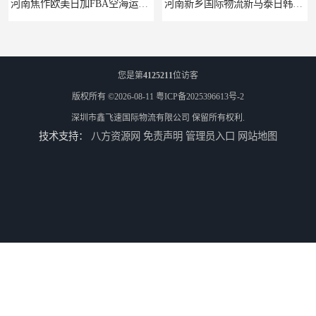
河南焦作欧美日加FBA空海运入仓DHL快递代理当日提取
河南新乡国际物流新马泰日韩菲律宾老挝缅甸印尼柬埔寨双清包税
您是第
4125211
位访客
版权所有 ©2026-08-11
粤ICP备2025396613号-2
深圳市鑫飞速国际物流有限公司
保留所有权利.
技术支持：
八方资源网
免责声明
管理员入口
网站地图
河南鹤壁直达美国欧洲到门国际快递药品口罩洗手液消毒水防护衣
河南鹤壁美森快船美国FBA专线海运国际物流双清包税