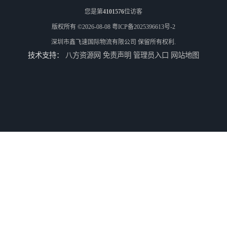
您是第
4101576
位访客
版权所有 ©2026-08-08
粤ICP备2025396613号-2
深圳市鑫飞速国际物流有限公司
保留所有权利.
技术支持：
八方资源网
免责声明
管理员入口
网站地图
河南平顶山集运物流国际快递转运美国亚马逊加拿大日本英国德国法国
河南平顶山国际物流新马泰日韩菲律宾老挝缅甸印尼柬埔寨双清包税
河南濮阳直达美国欧洲到门国际快递药品口罩洗手液消毒水防护衣
河南濮阳UPS国际快递到欧洲不排仓3天递送接带电池产品