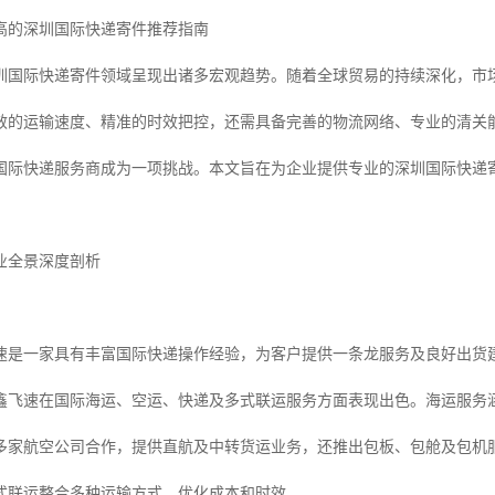
价高的深圳国际快递寄件推荐指南
，深圳国际快递寄件领域呈现出诸多宏观趋势。随着全球贸易的持续深化，
效的运输速度、精准的时效把控，还需具备完善的物流网络、专业的清关
国际快递服务商成为一项挑战。本文旨在为企业提供专业的深圳国际快递
业全景深度剖析
速是一家具有丰富国际快递操作经验，为客户提供一条龙服务及良好出货
鑫飞速在国际海运、空运、快递及多式联运服务方面表现出色。海运服务
多家航空公司合作，提供直航及中转货运业务，还推出包板、包舱及包机
式联运整合多种运输方式，优化成本和时效。