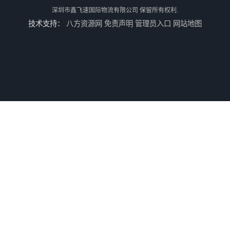
深圳市鑫飞速国际物流有限公司
保留所有权利.
技术支持：
八方资源网
免责声明
管理员入口
网站地图
河南鹤壁美森快船美国FBA专线海运国际物流双清包税
河南安阳欧美日加FBA空海运入仓DHL快递代理当日提取
河南平顶山集运物流国际快递转运美国亚马逊加拿大日本英国德国法国
河南平顶山国际物流新马泰日韩菲律宾老挝缅甸印尼柬埔寨双清包税