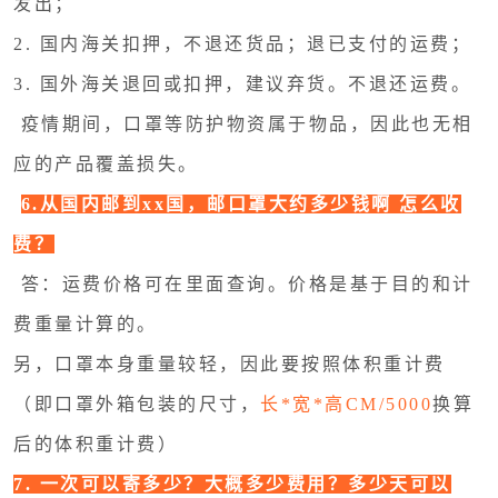
发出；
新能源电池出口物流
2. 国内海关扣押，不退还货品；退已支付的运费；
3. 国外海关退回或扣押，建议弃货。不退还运费。
疫情期间，口罩等防护物资属于物品，因此也无相
应的产品覆盖损失。
6.从国内邮到xx国，邮口罩大约多少钱啊 怎么收
费？
答：运费价格可在
里面查询。价格是基于目的和计
费重量计算的。
另，口罩本身重量较轻，因此要按照体积重计费
（即口罩外箱包装的尺寸，
长*宽*高CM/5000
换算
后的体积重计费）
7. 一次可以寄多少？大概多少费用？多少天可以