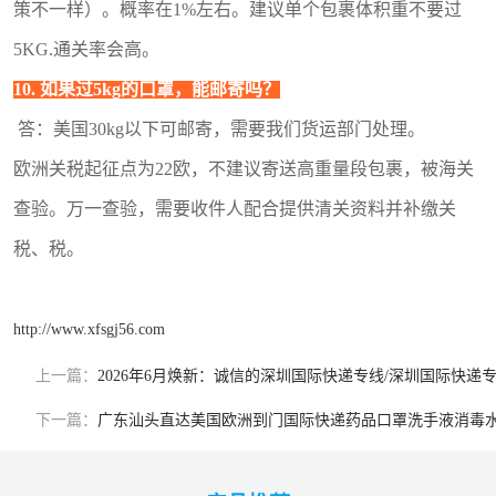
策不一样）。概率在1%左右。
建议单个包裹体积重不要过
5KG.通关率会高。
10. 如果过5kg的口罩，能邮寄吗？
答：美国30kg以下可邮寄，需要我们货运部门处理。
欧洲关税起征点为22欧，不建议寄送高重量段包裹，被海关
查验。
万一查验，需要收件人配合提供清关资料并补缴关
税、税。
http://www.xfsgj56.com
上一篇：
2026年6月焕新：诚信的深圳国际快递专线/深圳国际快
下一篇：
广东汕头直达美国欧洲到门国际快递药品口罩洗手液消毒