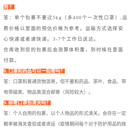
到？
答：单个包裹不要过5kg（多400个一次性口罩）,运
费价格以
里面的预估价格为参考。运输方式选择安
心快递或者速快递。3-7个工作日送达。
仓库收到您的包裹后会测算体积重，到时候在
里面
付款。
8. 口罩和药品可以一起寄吗？
答：口罩和普通货物混寄，但不要和药品、茶叶、食品、带
电带磁类、物品类混合邮寄（风险较大）。
9. 邮寄口罩包清关吗？
答：个人自用的包裹，以个人物品的形式清关。会存在一定
概率被海关查验或者退运（疫情期间每个对于防护用品的政