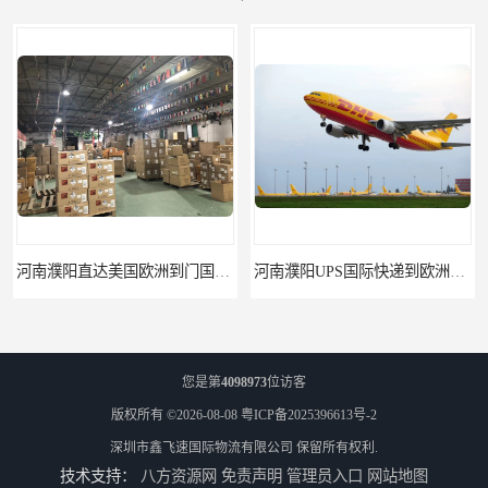
河南濮阳直达美国欧洲到门国际快递药品口罩洗手液消毒水防护衣
河南濮阳UPS国际快递到欧洲不排仓3天递送接带电池产品
您是第
4098973
位访客
版权所有 ©2026-08-08
粤ICP备2025396613号-2
深圳市鑫飞速国际物流有限公司
保留所有权利.
技术支持：
八方资源网
免责声明
管理员入口
网站地图