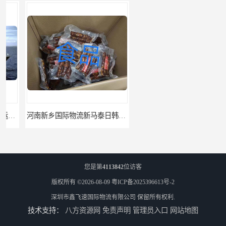
河南新乡国际物流新马泰日韩菲律宾老挝缅甸印尼柬埔寨双清包税
河南鹤壁直达美国欧洲到门国际快递药品口罩洗手液消毒水防护衣
您是第
4113842
位访客
版权所有 ©2026-08-09
粤ICP备2025396613号-2
深圳市鑫飞速国际物流有限公司
保留所有权利.
技术支持：
八方资源网
免责声明
管理员入口
网站地图