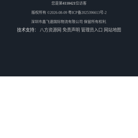
您是第
4110421
位访客
版权所有 ©2026-08-09
粤ICP备2025396613号-2
深圳市鑫飞速国际物流有限公司
保留所有权利.
技术支持：
八方资源网
免责声明
管理员入口
网站地图
河南鹤壁直达美国欧洲到门国际快递药品口罩洗手液消毒水防护衣
河南鹤壁美森快船美国FBA专线海运国际物流双清包税
河南安阳欧美日加FBA空海运入仓DHL快递代理当日提取
河南平顶山集运物流国际快递转运美国亚马逊加拿大日本英国德国法国