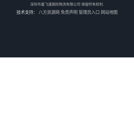
深圳市鑫飞速国际物流有限公司
保留所有权利.
技术支持：
八方资源网
免责声明
管理员入口
网站地图
河南鹤壁直达美国欧洲到门国际快递药品口罩洗手液消毒水防护衣
河南鹤壁美森快船美国FBA专线海运国际物流双清包税
河南安阳欧美日加FBA空海运入仓DHL快递代理当日提取
河南平顶山集运物流国际快递转运美国亚马逊加拿大日本英国德国法国