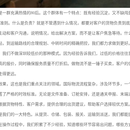
是一群充满热情的80后。这个群体有一个特点：既有经验沉淀，又不缺闯劲
本准则。什么是负责？就是不管遇到什么情况，都要对客户的货物负责到
主动和客户沟通，说明情况，给出解决方案，而不是让客户焦急等待。什
贴，到运输路线的合理规划、中转时间的精确把控，我们都力求做到更好
，我们不做深圳较低价的那种模式。因为经验告诉我们，过低的价格往往
高的报价，同时确保服务质量不打折扣。做物流不是一锤子买卖，客户的
走得更远。
效果，这也是我们重点关注的领域。国际物流流程复杂，涉及环节多，一
置了严格的时效标准。无论是文件准备、订舱安排，还是通关申报、末端
根据货物特性、客户需求，提供合理的出货建议，帮助客户选择较优方案
是我们的一大特色。从提货、仓储、包装、报关、运输到派送，我们都能
在操作过程中，我们积累了不少经验，知道哪些环节容易出问题，哪些方