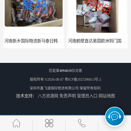
河南新乡国际物流新马泰日韩菲律宾老挝缅甸印尼柬埔寨双清包税
河南鹤壁直达美国欧洲到门国际快递药品口罩洗手液消毒水防护衣
您是第
4094610
位访客
版权所有 ©2026-08-07
粤ICP备2025396613号-2
深圳市鑫飞速国际物流有限公司
保留所有权利.
技术支持：
八方资源网
免责声明
管理员入口
网站地图
河南鹤壁美森快船美国FBA专线海运国际物流双清包税
河南安阳欧美日加FBA空海运入仓DHL快递代理当日提取