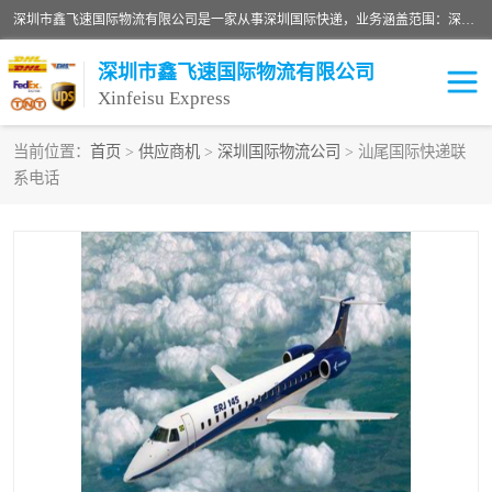
深圳市鑫飞速国际物流有限公司是一家从事深圳国际快递，业务涵盖范围：深圳DHL国际快递、深圳国际快递公司、深圳国际物流公司、深圳国际快递、深圳DHL国际快递电话可拨打全国服务热线：15019287411。欢迎各位亲来人来电到我司洽谈合作。
深圳市鑫飞速国际物流有限公司
Xinfeisu Express
当前位置：
首页
>
供应商机
>
深圳国际物流公司
> 汕尾国际快递联
系电话
联邦快递
中欧铁路
俄罗斯快递
巴西快递
深圳DHL国际快递
伊朗快递
UPS国际快递
深圳国际快递公司
深圳国际物流公司
深圳国际快递电话
DHL国际快递电话
深圳国际快递