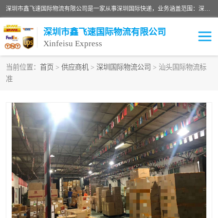
深圳市鑫飞速国际物流有限公司是一家从事深圳国际快递，业务涵盖范围：深圳DHL国际快递、深圳国际快递公司、深圳国际物流公司、深圳国际快递、深圳DHL国际快递电话可拨打全国服务热线：15019287411。欢迎各位亲来人来电到我司洽谈合作。
深圳市鑫飞速国际物流有限公司
Xinfeisu Express
当前位置：
首页
>
供应商机
>
深圳国际物流公司
> 汕头国际物流标
准
联邦快递
中欧铁路
俄罗斯快递
巴西快递
深圳DHL国际快递
伊朗快递
UPS国际快递
深圳国际快递公司
深圳国际物流公司
深圳国际快递电话
DHL国际快递电话
深圳国际快递