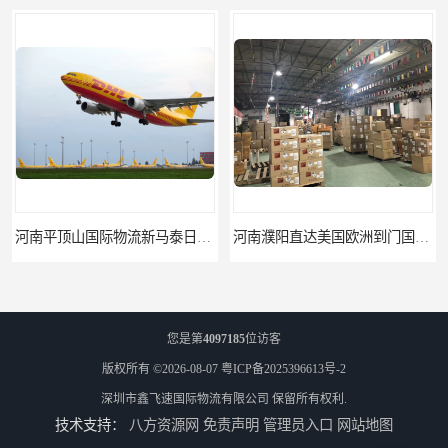
河南平顶山国际物流新马泰日韩菲律宾老挝缅甸印尼柬埔寨双清包税
河南濮阳直达美国欧洲到门国际快递药品口罩洗手液消毒水防护衣
您是第
4097185
位访客
版权所有 ©2026-08-07
粤ICP备2025396613号-2
深圳市鑫飞速国际物流有限公司
保留所有权利.
技术支持：
八方资源网
免责声明
管理员入口
网站地图