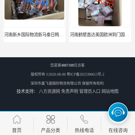
河南鹤壁直达美国欧洲到门国际快递药品口罩洗手液消毒水防护衣
河南鹤壁美森快船美国FBA专线海运国际物流双清包税
您是第
4087188
位访客
版权所有 ©2026-08-06
粤ICP备2025396613号-2
深圳市鑫飞速国际物流有限公司
保留所有权利.
技术支持：
八方资源网
免责声明
管理员入口
网站地图
河南安阳欧美日加FBA空海运入仓DHL快递代理当日提取
河南平顶山集运物流国际快递转运美国亚马逊加拿大日本英国德国法国
首页
产品分类
热线电话
在线咨询