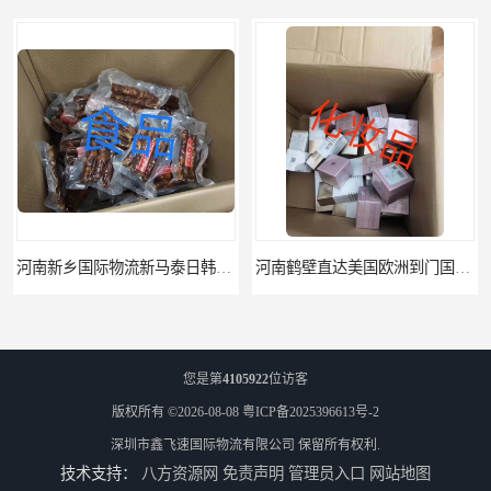
河南新乡国际物流新马泰日韩菲律宾老挝缅甸印尼柬埔寨双清包税
河南鹤壁直达美国欧洲到门国际快递药品口罩洗手液消毒水防护衣
您是第
4105922
位访客
版权所有 ©2026-08-08
粤ICP备2025396613号-2
深圳市鑫飞速国际物流有限公司
保留所有权利.
技术支持：
八方资源网
免责声明
管理员入口
网站地图