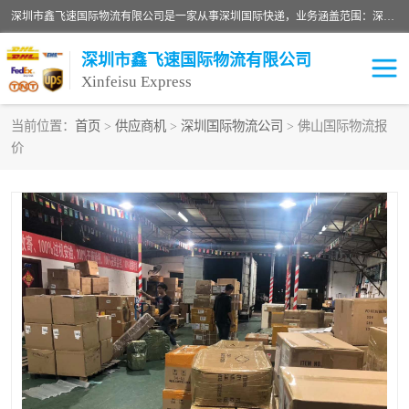
深圳市鑫飞速国际物流有限公司是一家从事深圳国际快递，业务涵盖范围：深圳DHL国际快递、深圳国际快递公司、深圳国际物流公司、深圳国际快递、深圳DHL国际快递电话可拨打全国服务热线：15019287411。欢迎各位亲来人来电到我司洽谈合作。
深圳市鑫飞速国际物流有限公司
Xinfeisu Express
当前位置：
首页
>
供应商机
>
深圳国际物流公司
> 佛山国际物流报
价
联邦快递
中欧铁路
俄罗斯快递
巴西快递
深圳DHL国际快递
伊朗快递
UPS国际快递
深圳国际快递公司
深圳国际物流公司
深圳国际快递电话
DHL国际快递电话
深圳国际快递