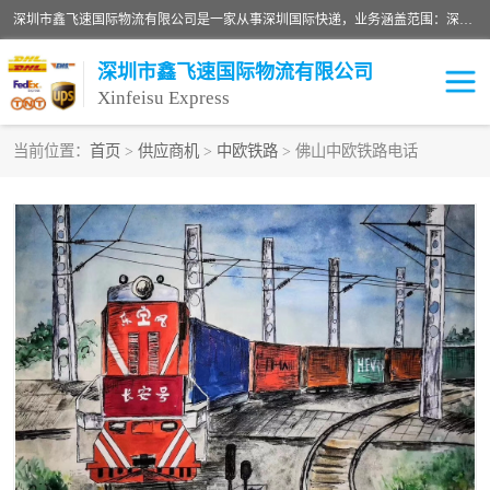
深圳市鑫飞速国际物流有限公司是一家从事深圳国际快递，业务涵盖范围：深圳DHL国际快递、深圳国际快递公司、深圳国际物流公司、深圳国际快递、深圳DHL国际快递电话可拨打全国服务热线：15019287411。欢迎各位亲来人来电到我司洽谈合作。
深圳市鑫飞速国际物流有限公司
Xinfeisu Express
当前位置：
首页
>
供应商机
>
中欧铁路
> 佛山中欧铁路电话
联邦快递
中欧铁路
俄罗斯快递
巴西快递
深圳DHL国际快递
伊朗快递
UPS国际快递
深圳国际快递公司
深圳国际物流公司
深圳国际快递电话
DHL国际快递电话
深圳国际快递