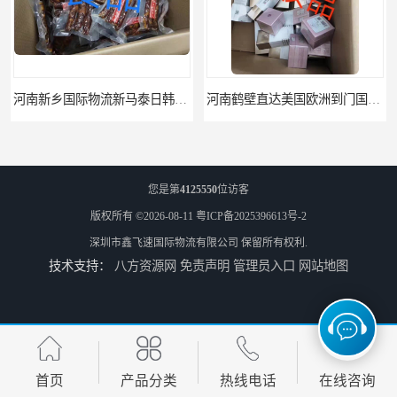
河南新乡国际物流新马泰日韩菲律宾老挝缅甸印尼柬埔寨双清包税
河南鹤壁直达美国欧洲到门国际快递药品口罩洗手液消毒水防护衣
您是第
4125550
位访客
版权所有 ©2026-08-11
粤ICP备2025396613号-2
深圳市鑫飞速国际物流有限公司
保留所有权利.
技术支持：
八方资源网
免责声明
管理员入口
网站地图
河南鹤壁美森快船美国FBA专线海运国际物流双清包税
河南安阳欧美日加FBA空海运入仓DHL快递代理当日提取
首页
产品分类
热线电话
在线咨询