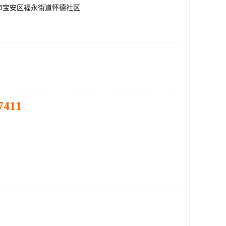
市宝安区福永街道怀德社区
7411