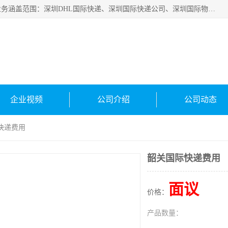
深圳市鑫飞速国际物流有限公司是一家从事深圳国际快递，业务涵盖范围：深圳DHL国际快递、深圳国际快递公司、深圳国际物流公司、深圳国际快递、深圳DHL国际快递电话可拨打全国服务热线：15019287411。欢迎各位亲来人来电到我司洽谈合作。
企业视频
公司介绍
公司动态
快递费用
韶关国际快递费用
面议
价格：
产品数量：