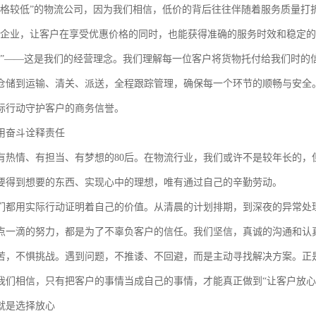
价格较低”的物流公司，因为我们相信，低价的背后往往伴随着服务质量打折
流企业，让客户在享受优惠价格的同时，也能获得准确的服务时效和稳定
道”——这是我们的经营理念。我们理解每一位客户将货物托付给我们时的
仓储到运输、清关、派送，全程跟踪管理，确保每一个环节的顺畅与安全
际行动守护客户的商务信誉。
：用奋斗诠释责任
有热情、有担当、有梦想的80后。在物流行业，我们或许不是较年长的，
要得到想要的东西、实现心中的理想，唯有通过自己的辛勤劳动。
们都用实际行动证明着自己的价值。从清晨的计划排期，到深夜的异常处
点一滴的努力，都是为了不辜负客户的信任。我们坚信，真诚的沟通和认
苦，不惧挑战。遇到问题，不推诿、不回避，而是主动寻找解决方案。正
我们相信，只有把客户的事情当成自己的事情，才能真正做到“让客户放心
就是选择放心