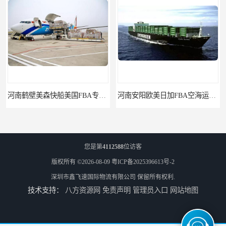
河南鹤壁美森快船美国FBA专线海运国际物流双清包税
河南安阳欧美日加FBA空海运入仓DHL快递代理当日提取
您是第
4112588
位访客
版权所有 ©2026-08-09
粤ICP备2025396613号-2
深圳市鑫飞速国际物流有限公司
保留所有权利.
技术支持：
八方资源网
免责声明
管理员入口
网站地图
河南平顶山集运物流国际快递转运美国亚马逊加拿大日本英国德国法国
河南平顶山国际物流新马泰日韩菲律宾老挝缅甸印尼柬埔寨双清包税