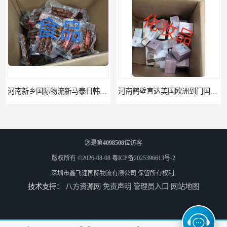
河南新乡国际物流新马泰日韩菲律宾老挝缅甸印尼柬埔寨双清包税
河南鹤壁直达美国欧洲到门国际快递药品口罩洗手液消毒水防护衣
您是第
4098508
位访客
版权所有 ©2026-08-08
粤ICP备2025396613号-2
深圳市鑫飞速国际物流有限公司
保留所有权利.
技术支持：
八方资源网
免责声明
管理员入口
网站地图
河南鹤壁美森快船美国FBA专线海运国际物流双清包税
河南安阳欧美日加FBA空海运入仓DHL快递代理当日提取