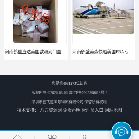
河南鹤壁直达美国欧洲到门国际快递药品口罩洗手液消毒水防护衣
河南鹤壁美森快船美国FBA专线海运国际物流双清包税
您是第
4081273
位访客
版权所有 ©2026-08-06
粤ICP备2025396613号-2
深圳市鑫飞速国际物流有限公司
保留所有权利.
技术支持：
八方资源网
免责声明
管理员入口
网站地图
河南安阳欧美日加FBA空海运入仓DHL快递代理当日提取
河南平顶山集运物流国际快递转运美国亚马逊加拿大日本英国德国法国