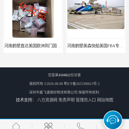
河南鹤壁直达美国欧洲到门国际快递药品口罩洗手液消毒水防护衣
河南鹤壁美森快船美国FBA专线海运国际物流双清包税
您是第
4104022
位访客
版权所有 ©2026-08-08
粤ICP备2025396613号-2
深圳市鑫飞速国际物流有限公司
保留所有权利.
技术支持：
八方资源网
免责声明
管理员入口
网站地图
河南安阳欧美日加FBA空海运入仓DHL快递代理当日提取
河南平顶山集运物流国际快递转运美国亚马逊加拿大日本英国德国法国