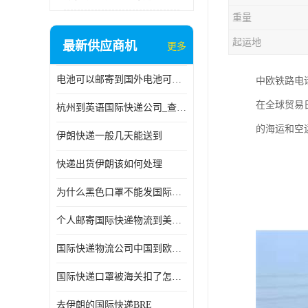
重量
起运地
最新供应商机
更多
电池可以邮寄到国外电池可以发国际物流手机电池可以邮寄到国外
中欧铁路电
在全球贸易
杭州到英语国际快递公司_查国际快递
的海运和空
伊朗快递一般几天能送到
快递出货伊朗该如何处理
为什么黑色口罩不能发国际快递 国际寄口罩快递需要填写信息
个人邮寄国际快递物流到美加墨西哥英国比利时荷兰波兰意大利
国际快递物流公司中国到欧洲英国法国德国能寄铁路空运海运
国际快递口罩被海关扣了怎么办
去伊朗的国际快递BRE