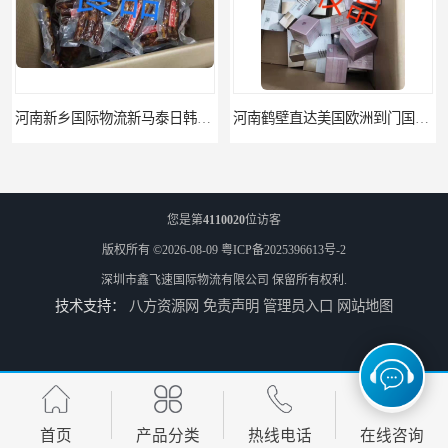
河南新乡国际物流新马泰日韩菲律宾老挝缅甸印尼柬埔寨双清包税
河南鹤壁直达美国欧洲到门国际快递药品口罩洗手液消毒水防护衣
您是第
4110020
位访客
版权所有 ©2026-08-09
粤ICP备2025396613号-2
深圳市鑫飞速国际物流有限公司
保留所有权利.
技术支持：
八方资源网
免责声明
管理员入口
网站地图
河南鹤壁美森快船美国FBA专线海运国际物流双清包税
河南安阳欧美日加FBA空海运入仓DHL快递代理当日提取
首页
产品分类
热线电话
在线咨询