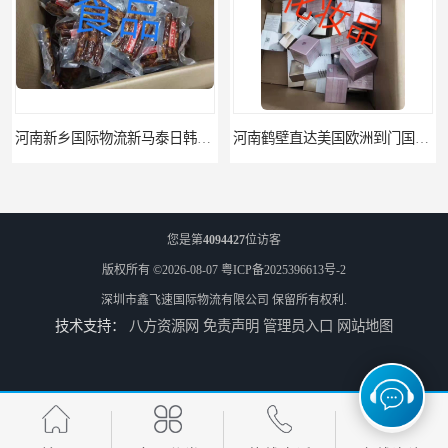
河南新乡国际物流新马泰日韩菲律宾老挝缅甸印尼柬埔寨双清包税
河南鹤壁直达美国欧洲到门国际快递药品口罩洗手液消毒水防护衣
您是第
4094427
位访客
版权所有 ©2026-08-07
粤ICP备2025396613号-2
深圳市鑫飞速国际物流有限公司
保留所有权利.
技术支持：
八方资源网
免责声明
管理员入口
网站地图
河南鹤壁美森快船美国FBA专线海运国际物流双清包税
河南安阳欧美日加FBA空海运入仓DHL快递代理当日提取