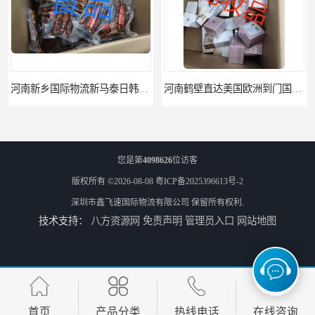
河南新乡国际物流新马泰日韩菲律宾老挝缅甸印尼柬埔寨双清包税
河南鹤壁直达美国欧洲到门国际快递药品口罩洗手液消毒水防护衣
您是第
4098626
位访客
版权所有 ©2026-08-08
粤ICP备2025396613号-2
深圳市鑫飞速国际物流有限公司
保留所有权利.
技术支持：
八方资源网
免责声明
管理员入口
网站地图
河南鹤壁美森快船美国FBA专线海运国际物流双清包税
河南安阳欧美日加FBA空海运入仓DHL快递代理当日提取
首页
产品分类
热线电话
在线咨询