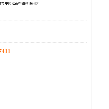
市宝安区福永街道怀德社区
7411