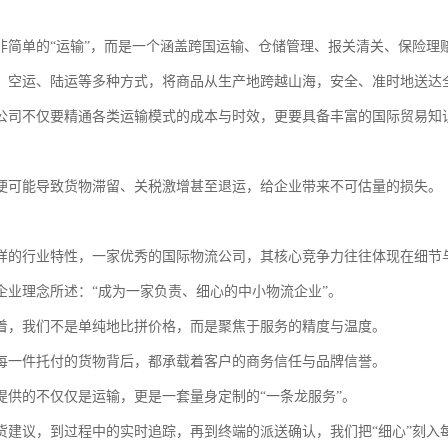
非简单的“运输”，而是一个涵盖跨国运输、仓储管理、报关清关、保险理
、空运、陆运等多种方式，将商品从生产地跨越山海，安全、准时地送达
公司不仅要精通各类运输模式的成本与时效，更要具备丰富的国际贸易知
便可能导致货物滞留、关税激增甚至退运，给企业带来不可估量的损失。
样的行业特性，一家优秀的国际物流公司，其核心竞争力往往体现在细节
企业理念所述：“成为一家负责、细心的中小物流企业”。
着，我们不是单纯地比拼价格，而是聚焦于服务的精度与温度。
每一件托付的货物背后，都承载着客户的商务信任与品牌信誉。
提供的不仅仅是运输，更是一套量身定制的“一条龙服务”。
货建议，到过程中的实时追踪，再到终端的派送确认，我们把“细心”刻入