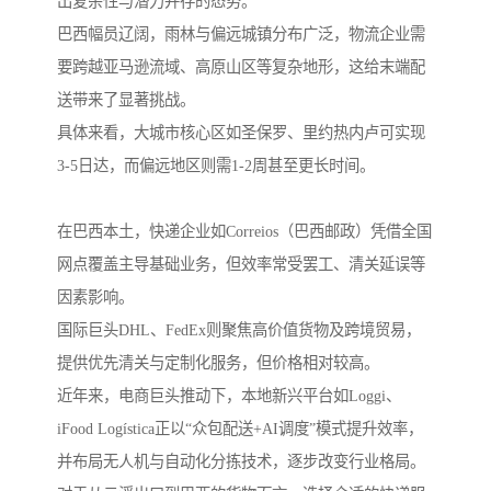
出复杂性与潜力并存的态势。
巴西幅员辽阔，雨林与偏远城镇分布广泛，物流企业需
要跨越亚马逊流域、高原山区等复杂地形，这给末端配
送带来了显著挑战。
具体来看，大城市核心区如圣保罗、里约热内卢可实现
3-5日达，而偏远地区则需1-2周甚至更长时间。
在巴西本土，快递企业如Correios（巴西邮政）凭借全国
网点覆盖主导基础业务，但效率常受罢工、清关延误等
因素影响。
国际巨头DHL、FedEx则聚焦高价值货物及跨境贸易，
提供优先清关与定制化服务，但价格相对较高。
近年来，电商巨头推动下，本地新兴平台如Loggi、
iFood Logística正以“众包配送+AI调度”模式提升效率，
并布局无人机与自动化分拣技术，逐步改变行业格局。