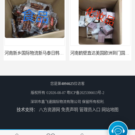
河南新乡国际物流新马泰日韩菲律宾老挝缅甸印尼柬埔寨双清包税
河南鹤壁直达美国欧洲到门国际快递药品口罩洗手液消毒水防护衣
您是第
4094625
位访客
版权所有 ©2026-08-07
粤ICP备2025396613号-2
深圳市鑫飞速国际物流有限公司
保留所有权利.
技术支持：
八方资源网
免责声明
管理员入口
网站地图
河南鹤壁美森快船美国FBA专线海运国际物流双清包税
河南安阳欧美日加FBA空海运入仓DHL快递代理当日提取