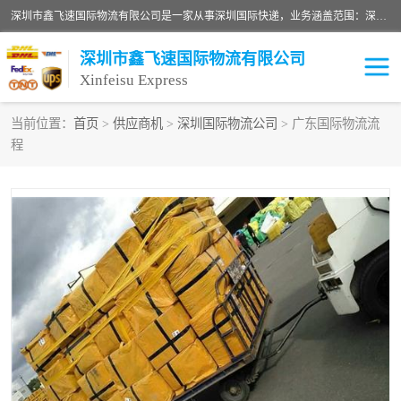
深圳市鑫飞速国际物流有限公司是一家从事深圳国际快递，业务涵盖范围：深圳DHL国际快递、深圳国际快递公司、深圳国际物流公司、深圳国际快递、深圳DHL国际快递电话可拨打全国服务热线：15019287411。欢迎各位亲来人来电到我司洽谈合作。
深圳市鑫飞速国际物流有限公司
Xinfeisu Express
当前位置：
首页
>
供应商机
>
深圳国际物流公司
> 广东国际物流流
程
联邦快递
中欧铁路
俄罗斯快递
巴西快递
深圳DHL国际快递
伊朗快递
UPS国际快递
深圳国际快递公司
深圳国际物流公司
深圳国际快递电话
DHL国际快递电话
深圳国际快递