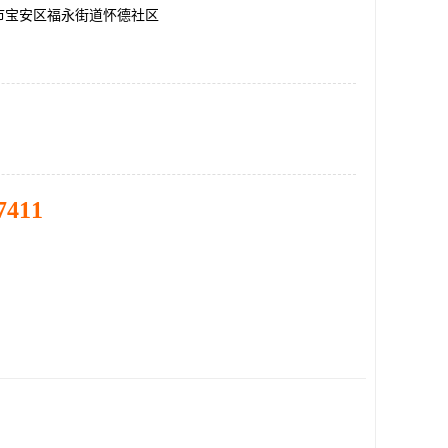
市宝安区福永街道怀德社区
7411