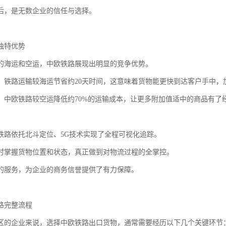
后，是无数企业的信任与选择。
独特优势
的海运和空运，中欧铁路展现出明显的竞争优势。
，铁路运输较海运节省约20天时间，这意味着货物能更快到达客户手中，
，中欧铁路较空运降低约70%的运输成本，让更多附加值适中的商品有了
铁路依托北斗定位、5G技术实现了全程可视化追踪。
时掌握货物位置和状态，真正做到对物流过程的全掌控。
的服务，为企业的商务信誉提供了有力保障。
路完整流程
区的企业来说，选择中欧铁路出口货物，通常需要经历以下几个关键环节