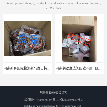
Development, design, production and sales in one of the manufacturing
enterprises
河南新乡国际物流新马泰日韩菲律宾老挝缅甸印尼柬埔寨双清包税
河南鹤壁直达美国欧洲到门国际快递药品口罩洗手液消毒水防护衣
您是第
4094663
位访客
版权所有 ©2026-08-07
粤ICP备2025396613号-2
深圳市鑫飞速国际物流有限公司
保留所有权利.