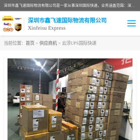
深圳市鑫飞速国际物流有限公司是一家从事深圳国际快递，业务涵盖范围：深圳DHL国际快递、深圳国际快递公司、深圳国际物流公司、深圳国际快递、深圳DHL国际快递电话可拨打全国服务热线：15019287411。欢迎各位亲来人来电到我司洽谈合作。
深圳市鑫飞速国际物流有限公司
Xinfeisu Express
当前位置：
首页
>
供应商机
> 云浮UPS国际快递
联邦快递
中欧铁路
俄罗斯快递
巴西快递
深圳DHL国际快递
伊朗快递
UPS国际快递
深圳国际快递公司
深圳国际物流公司
深圳国际快递电话
DHL国际快递电话
深圳国际快递