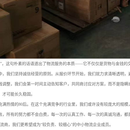
道”，这句朴素的话语道出了物流服务的本质——它不仅仅是货物与金钱的
中，我们坚持诚信经营的原则。从报价环节开始，我们就力求清晰透明，
线调整，我们会第一时间主动告知客户，共同商讨应对方案，而不是隐瞒
，才可能长久稳固。
充满热情的80后。在这个充满竞争的行业里，我们或许没有较庞大的规模
信，所有的努力都不会白费，每一次的认真工作、每一次的真诚沟通，都
物流商，我们更希望成为“较负责、较细心”的中小物流企业成员。