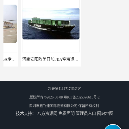
河南安阳欧美日加FBA空海运入仓DHL快递代理当日提取
河南平顶山集运物流国际快递转运美国亚马逊加拿大日本英国德国法国
您是第
4112717
位访客
版权所有 ©2026-08-09
粤ICP备2025396613号-2
深圳市鑫飞速国际物流有限公司
保留所有权利.
技术支持：
八方资源网
免责声明
管理员入口
网站地图