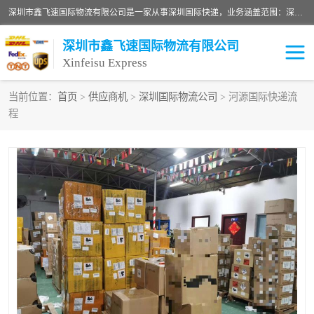
深圳市鑫飞速国际物流有限公司是一家从事深圳国际快递，业务涵盖范围：深圳DHL国际快递、深圳国际快递公司、深圳国际物流公司、深圳国际快递、深圳DHL国际快递电话可拨打全国服务热线：15019287411。欢迎各位亲来人来电到我司洽谈合作。
深圳市鑫飞速国际物流有限公司
Xinfeisu Express
当前位置：
首页
>
供应商机
>
深圳国际物流公司
> 河源国际快递流
程
联邦快递
中欧铁路
俄罗斯快递
巴西快递
深圳DHL国际快递
伊朗快递
UPS国际快递
深圳国际快递公司
深圳国际物流公司
深圳国际快递电话
DHL国际快递电话
深圳国际快递