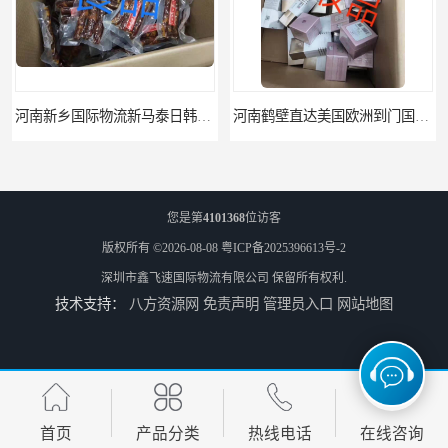
河南新乡国际物流新马泰日韩菲律宾老挝缅甸印尼柬埔寨双清包税
河南鹤壁直达美国欧洲到门国际快递药品口罩洗手液消毒水防护衣
您是第
4101368
位访客
版权所有 ©2026-08-08
粤ICP备2025396613号-2
深圳市鑫飞速国际物流有限公司
保留所有权利.
技术支持：
八方资源网
免责声明
管理员入口
网站地图
河南鹤壁美森快船美国FBA专线海运国际物流双清包税
河南安阳欧美日加FBA空海运入仓DHL快递代理当日提取
首页
产品分类
热线电话
在线咨询