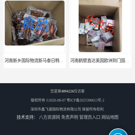
河南新乡国际物流新马泰日韩菲律宾老挝缅甸印尼柬埔寨双清包税
河南鹤壁直达美国欧洲到门国际快递药品口罩洗手液消毒水防护衣
您是第
4094226
位访客
版权所有 ©2026-08-07
粤ICP备2025396613号-2
深圳市鑫飞速国际物流有限公司
保留所有权利.
技术支持：
八方资源网
免责声明
管理员入口
网站地图