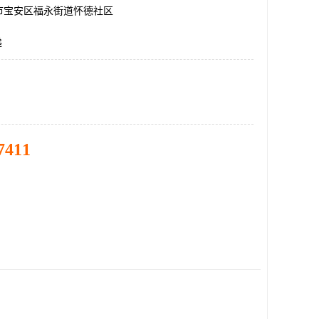
市宝安区福永街道怀德社区
递
7411