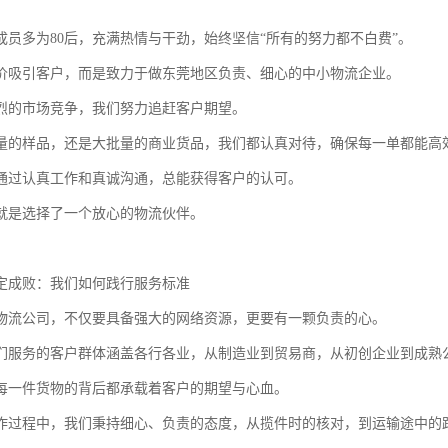
成员多为80后，充满热情与干劲，始终坚信“所有的努力都不白费”。
价吸引客户，而是致力于做东莞地区负责、细心的中小物流企业。
烈的市场竞争，我们努力追赶客户期望。
量的样品，还是大批量的商业货品，我们都认真对待，确保每一单都能高
通过认真工作和真诚沟通，总能获得客户的认可。
就是选择了一个放心的物流伙伴。
定成败：我们如何践行服务标准
物流公司，不仅要具备强大的网络资源，更要有一颗负责的心。
们服务的客户群体涵盖各行各业，从制造业到贸易商，从初创企业到成熟
每一件货物的背后都承载着客户的期望与心血。
作过程中，我们秉持细心、负责的态度，从揽件时的核对，到运输途中的