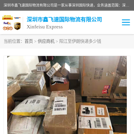
深圳市鑫飞速国际物流有限公司是一家从事深圳国际快递，业务涵盖范围：深圳DHL国际快递、深圳国际快递公司、深圳国际物流公司、深圳国际快递、深圳DHL国际快递电话可拨打全国服务热线：15019287411。欢迎各位亲来人来电到我司洽谈合作。
深圳市鑫飞速国际物流有限公司
Xinfeisu Express
当前位置：
首页
>
供应商机
> 阳江至伊朗快递多少钱
联邦快递
中欧铁路
俄罗斯快递
巴西快递
深圳DHL国际快递
伊朗快递
UPS国际快递
深圳国际快递公司
深圳国际物流公司
深圳国际快递电话
DHL国际快递电话
深圳国际快递