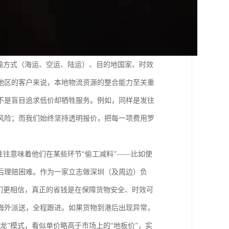
输方式（海运、空运、陆运）、目的地国家、时效
地区的客户来说，本地物流资源的整合能力至关重
不是盲目追求低价却牺牲服务。例如，同样是发往
风险；而我们始终坚持透明报价，把每一项费用罗
往往意味着他们在某些环节“偷工减料”——比如使
后理赔困难。作为一家立志做深圳（及周边）负
们更相信，真正的省钱是在保障货物安全、时效可
海外派送，全程跟进。如果货物到港后出现异常，
龙”模式，看似单价略高于市场上的“地板价”，实