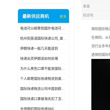
重量
起运地
最新供应商机
更多
电池可以邮寄到国外电池可以发国际物流手机电池可以邮寄到国外
揭阳国际物
在揭阳，从
杭州到英语国际快递公司_查国际快递
流行业多年
伊朗快递一般几天能送到
透揭阳国际
快递出货伊朗该如何处理
为什么黑色口罩不能发国际快递 国际寄口罩快递需要填写信息
个人邮寄国际快递物流到美加墨西哥英国比利时荷兰波兰意大利
国际快递物流公司中国到欧洲英国法国德国能寄铁路空运海运
国际快递口罩被海关扣了怎么办
去伊朗的国际快递BRE