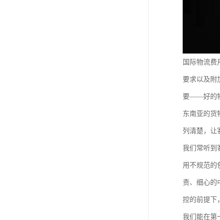
国际物流费
要求以及附
要——好的
东南亚的货
列清楚，让
我们常听到
用不规范的
责、细心的
控的前提下
我们能在第