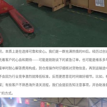
司，本质上是在选择可靠和安心。我们是一群充满热情的80后，经历过创
托着客户的心血和期待——可能是刚刚谈下的紧急订单，也可能是维系多
接单时耐心解答费用构成，到仓库操作时仔细核对货物信息，再到运输途中
不会因为行业竞争激烈就降低标准，反而更愿意花时间做好细节。比如，
案；有些客户不熟悉海外清关流程，我们会提前告知注意事项，并协助准
”的方式。