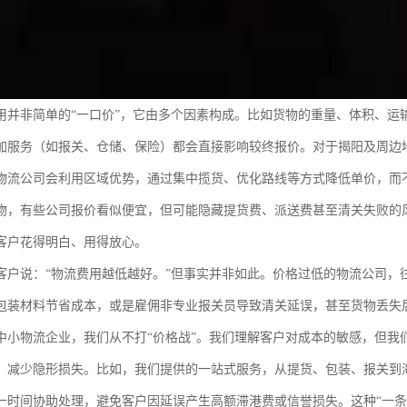
用并非简单的“一口价”，它由多个因素构成。比如货物的重量、体积、运
加服务（如报关、仓储、保险）都会直接影响较终报价。对于揭阳及周边
物流公司会利用区域优势，通过集中揽货、优化路线等方式降低单价，而
物，有些公司报价看似便宜，但可能隐藏提货费、派送费甚至清关失败的
客户花得明白、用得放心。
客户说：“物流费用越低越好。”但事实并非如此。价格过低的物流公司，
包装材料节省成本，或是雇佣非专业报关员导致清关延误，甚至货物丢失
中小物流企业，我们从不打“价格战”。我们理解客户对成本的敏感，但我
，减少隐形损失。比如，我们提供的一站式服务，从提货、包装、报关到
一时间协助处理，避免客户因延误产生高额滞港费或信誉损失。这种“一条