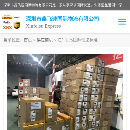
深圳市鑫飞速国际物流有限公司是一家从事深圳国际快递，业务涵盖范围：深圳DHL国际快递、深圳国际快递公司、深圳国际物流公司、深圳国际快递、深圳DHL国际快递电话可拨打全国服务热线：15019287411。欢迎各位亲来人来电到我司洽谈合作。
深圳市鑫飞速国际物流有限公司
Xinfeisu Express
当前位置：
首页
>
供应商机
> 江门UPS国际快递标准
联邦快递
中欧铁路
俄罗斯快递
巴西快递
深圳DHL国际快递
伊朗快递
UPS国际快递
深圳国际快递公司
深圳国际物流公司
深圳国际快递电话
DHL国际快递电话
深圳国际快递