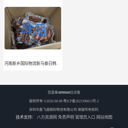
河南新乡国际物流新马泰日韩菲律宾老挝缅甸印尼柬埔寨双清包税
河南鹤壁直达美国欧洲到门国际快递药品口罩洗手液消毒水防护衣
您是第
4098660
位访客
版权所有 ©2026-08-08
粤ICP备2025396613号-2
深圳市鑫飞速国际物流有限公司
保留所有权利.
技术支持：
八方资源网
免责声明
管理员入口
网站地图