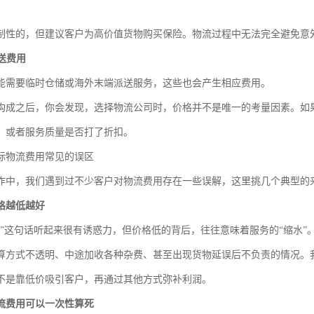
制性的，但建议客户为高价值货物购买保险。物流过程中无法完全避免意
配送费用
能需要临时仓储或海外末端派送服务，这些也会产生相应费用。
构成之后，你会发现，选择物流公司时，价格并不是唯一的考量因素。如
，或者服务质量是否打了折扣。
际物流费用常见的误区
作中，我们遇到过不少客户对物流费用存在一些误解，这里挑几个典型的
格越低越好
低”这句话听起来很有诱惑力，但价格低的背后，往往意味着服务的“缩水”
算方式不透明、中途加收各种杂费、甚至出现货物延误后不负责的情况。
不是靠低价吸引客户，再通过其他方式弥补利润。
流费用可以一次性算死