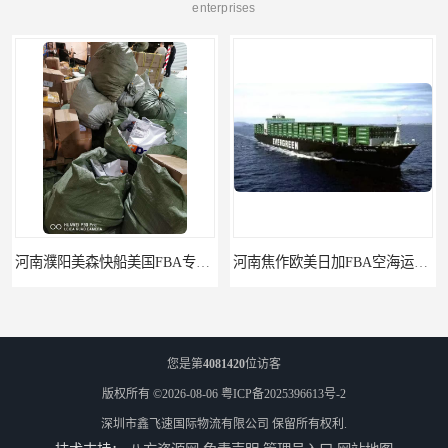
enterprises
河南濮阳美森快船美国FBA专线海运国际物流双清包税
河南焦作欧美日加FBA空海运入仓DHL快递代理当日提取
您是第
4081420
位访客
版权所有 ©2026-08-06
粤ICP备2025396613号-2
深圳市鑫飞速国际物流有限公司
保留所有权利.