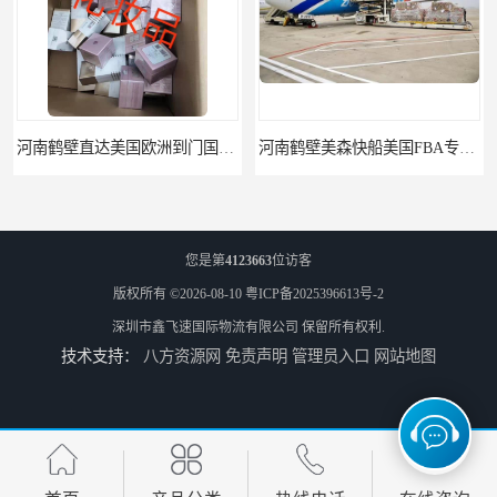
河南鹤壁直达美国欧洲到门国际快递药品口罩洗手液消毒水防护衣
河南鹤壁美森快船美国FBA专线海运国际物流双清包税
您是第
4123663
位访客
版权所有 ©2026-08-10
粤ICP备2025396613号-2
深圳市鑫飞速国际物流有限公司
保留所有权利.
技术支持：
八方资源网
免责声明
管理员入口
网站地图
河南安阳欧美日加FBA空海运入仓DHL快递代理当日提取
河南平顶山集运物流国际快递转运美国亚马逊加拿大日本英国德国法国