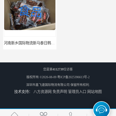
河南新乡国际物流新马泰日韩菲律宾老挝缅甸印尼柬埔寨双清包税
河南鹤壁直达美国欧洲到门国际快递药品口罩洗手液消毒水防护衣
您是第
4112739
位访客
版权所有 ©2026-08-09
粤ICP备2025396613号-2
深圳市鑫飞速国际物流有限公司
保留所有权利.
技术支持：
八方资源网
免责声明
管理员入口
网站地图
河南鹤壁美森快船美国FBA专线海运国际物流双清包税
河南安阳欧美日加FBA空海运入仓DHL快递代理当日提取