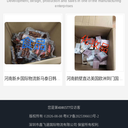
Development, design, production and sales in one of the manufacturing
enterprises
河南新乡国际物流新马泰日韩菲律宾老挝缅甸印尼柬埔寨双清包税
河南鹤壁直达美国欧洲到门国际快递药品口罩洗手液消毒水防护衣
您是第
4101577
位访客
版权所有 ©2026-08-08
粤ICP备2025396613号-2
深圳市鑫飞速国际物流有限公司
保留所有权利.