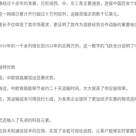
络经过十余年的发展，已形成西、中、东三条主要通道，连接中国百余个
这一网络已累计开行超过十万列班列，运输货值达到数千亿美元。
增长不仅体现了其市场需求，更证明了其作为亚欧经贸合作动脉的重要地
2016年的一千余列增长到2024年的近两万列，这一数字的飞跃充分说
独特优势
面，中欧铁路展现出显著优势。
海运，中欧铁路能够节省约二十天运输时间，大大提高了供应链效率。
比，其运输成本可降低约七成，为各类企业提供了更加经济实惠的物流选
式还融入了先进的科技元素。
位技术和通信技术的应用，实现了全程可视化追踪，让客户能够实时掌握