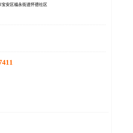
市宝安区福永街道怀德社区
7411