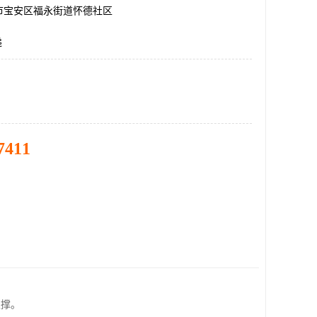
市宝安区福永街道怀德社区
递
7411
支撑。